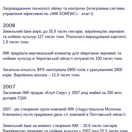
Запровадження технології обліку та контролю (Інтегрована система
управління ефективністю «ІМК КОМПАС» - етап І)
2008
Земельний банк виріс до 35,8 тисяч гектарів, виробництво зернових
та олійних культур 127 тисяч тонн. Розпочато вирощування картоплі,
1,9 тисяч тонн.
ІМК придбала вертикальний елеватор для зберігання зернових та
олійних культур в Чернігівській області потужністю 100 тисяч тонн.
Загальна кількість ВРХ налічувала 6900 голів з урахуванням 2800
корів. Вироблено молока – 12,9 тисяч тонн.
2007
Засновник ІМК продав «Клуб Сиру» у 2007 році майже за 200 млн.
доларів США
2007 - рік створення групи компаній ІМК («Індустріальна Молочна
Компанія») після придбання двох с/г компаній в Полтавській області.
Земельний банк на момент створення ІМК – 20,6 тисяч гектарів.
Виробництво зернових та олійних культур у 2007 році 55,5 тисяч тонн.