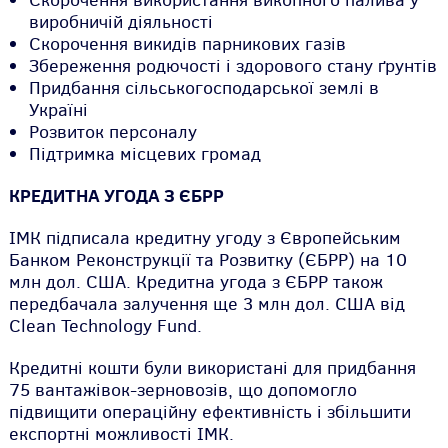
Скорочення використання викопного палива у
виробничій діяльності
Скорочення викидів парникових газів
Збереження родючості і здорового стану ґрунтів
Придбання сільськогосподарської землі в
Україні
Розвиток персоналу
Підтримка місцевих громад
КРЕДИТНА УГОДА З ЄБРР
ІМК підписала кредитну угоду з Європейським
Банком Реконструкції та Розвитку (ЄБРР) на 10
млн дол. США. Кредитна угода з ЄБРР також
передбачала залучення ще 3 млн дол. США від
Clean Technology Fund.
Кредитні кошти були використані для придбання
75 вантажівок-зерновозів, що допомогло
підвищити операційну ефективність і збільшити
експортні можливості ІМК.