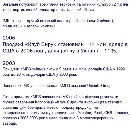
Загальні потужності зберігання зернових та олійних культур 72 тисячі
тонн, вертикальний елеватор в Полтавській області.
ІМК створює другий аграрний кластер в Чернігівській області,
придбавши 4 аграрні компанії.
2006
Продажі «Клуб Сиру» становили 114 млн. доларів
США в 2006 році, доля ринку в Україні – 11%.
2003
Прибутки КМПЗ збільшились у 5 разів з 4 млн. доларів США у 1999
році до 20 млн. доларів США у 2003 році.
Засновник ІМК успішно продав КМПЗ компанії Unimilk Group
Після продажу КМПЗ засновник ІМК прийняв рішення розпочати
проект створення Корпорації «Клуб Сиру» та виробництва твердих
сирів під цим брендом з метою продажу продукції на
швидкозростаючому ринку твердих сирів України, Росії, СНД. Пізніше,
протягом 2003-2006 років було придбано 6 молокопереробних
заводів.