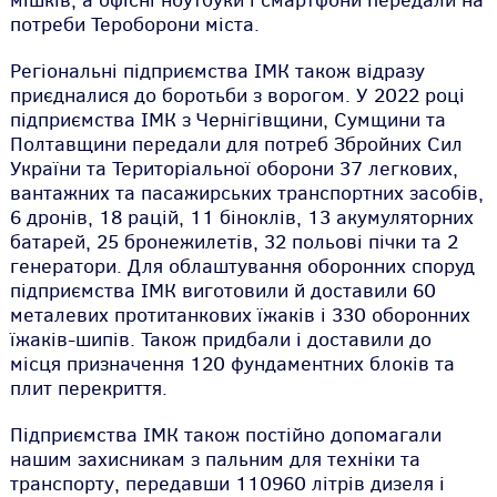
мішків, а офісні ноутбуки і смартфони передали на
потреби Тероборони міста.
Регіональні підприємства ІМК також відразу
приєдналися до боротьби з ворогом. У 2022 році
підприємства ІМК з Чернігівщини, Сумщини та
Полтавщини передали для потреб Збройних Сил
України та Територіальної оборони 37 легкових,
вантажних та пасажирських транспортних засобів,
6 дронів, 18 рацій, 11 біноклів, 13 акумуляторних
батарей, 25 бронежилетів, 32 польові пічки та 2
генератори. Для облаштування оборонних споруд
підприємства ІМК виготовили й доставили 60
металевих протитанкових їжаків і 330 оборонних
їжаків-шипів. Також придбали і доставили до
місця призначення 120 фундаментних блоків та
плит перекриття.
Підприємства ІМК також постійно допомагали
нашим захисникам з пальним для техніки та
транспорту, передавши 110960 літрів дизеля і