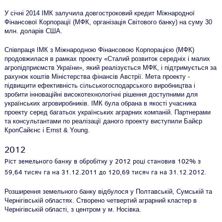
У січні 2014 ІМК залучила довгостроковий кредит Міжнародної
Фінансової Корпорації (МФК, організація Світового банку) на суму 30
млн. доларів США.
Співпраця ІМК з Міжнародною Фінансовою Корпорацією (МФК)
продовжилася в рамках проекту «Сталий розвиток середніх і малих
агропідприємств України», який реалізується МФК, і підтримується за
рахунок коштів Міністерства фінансів Австрії. Мета проекту -
підвищити ефективність сільськогосподарського виробництва і
зробити інноваційні високотехнологічні рішення доступними для
українських агровиробників. ІМК була обрана в якості учасника
проекту серед багатьох українських аграрних компаній. Партнерами
та консультантами по реалізації даного проекту виступили Байєр
КропСайєнс і Ernst & Young.
2012
Ріст земельного банку в обробітку у 2012 році становив 102% з
59,64 тисяч га на 31.12.2011 до 120,69 тисяч га на 31.12.2012.
Розширення земельного банку відбулося у Полтавській, Сумській та
Чернігівській областях. Створено четвертий аграрний кластер в
Чернігівській області, з центром у м. Носівка.