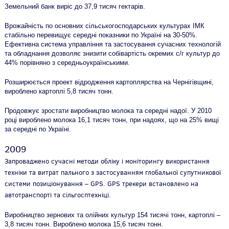
Земельний банк виріс до 37,9 тисяч гектарів.
Врожайність по основних сільськогосподарських культурах ІМК
стабільно перевищує середні показники по Україні на 30-50%.
Ефективна система управління та застосування сучасних технологій
та обладнання дозволяє знизити собівартість окремих с/г культур до
44% порівняно з середньоукраїнськими.
Розширюється проект відродження картоплярства на Чернігівщині,
вироблено картоплі 5,8 тисяч тонн.
Продовжує зростати виробництво молока та середні надої. У 2010
році вироблено молока 16,1 тисяч тонн, при надоях, що на 25% вищі
за середні по Україні.
2009
Запроваджено сучасні методи обліку і моніторингу використання
техніки та витрат пального з застосуванням глобальної супутникової
системи позиціонування – GPS. GPS трекери встановлено на
автотранспорті та сільгосптехніці.
Виробництво зернових та олійних культур 154 тисячі тонн, картоплі –
3,8 тисяч тонн. Вироблено молока 15,6 тисяч тонн.