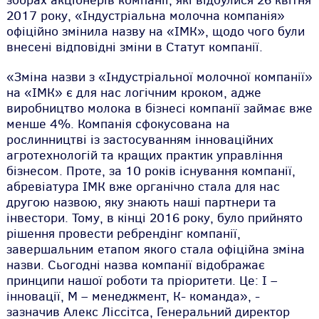
зборах акціонерів компанії, які відбулися 26 квітня
2017 року, «Індустріальна молочна компанія»
офіційно змінила назву на «ІМК», щодо чого були
внесені відповідні зміни в Статут компанії.
«Зміна назви з «Індустріальної молочної компанії»
на «ІМК» є для нас логічним кроком, адже
виробництво молока в бізнесі компанії займає вже
менше 4%. Компанія сфокусована на
рослинництві із застосуванням інноваційних
агротехнологій та кращих практик управління
бізнесом. Проте, за 10 років існування компанії,
абревіатура ІМК вже органічно стала для нас
другою назвою, яку знають наші партнери та
інвестори. Тому, в кінці 2016 року, було прийнято
рішення провести ребрендінг компанії,
завершальним етапом якого стала офіційна зміна
назви. Сьогодні назва компанії відображає
принципи нашої роботи та пріоритети. Це: І –
інновації, М – менеджмент, К- команда», -
зазначив Алекс Ліссітса, Генеральний директор