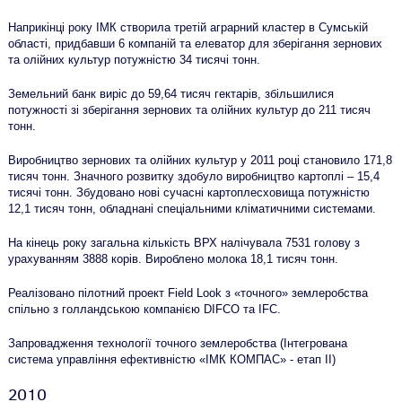
Наприкінці року ІМК створила третій аграрний кластер в Сумській
області, придбавши 6 компаній та елеватор для зберігання зернових
та олійних культур потужністю 34 тисячі тонн.
Земельний банк виріс до 59,64 тисяч гектарів, збільшилися
потужності зі зберігання зернових та олійних культур до 211 тисяч
тонн.
Виробництво зернових та олійних культур у 2011 році становило 171,8
тисяч тонн. Значного розвитку здобуло виробництво картоплі – 15,4
тисячі тонн. Збудовано нові сучасні картоплесховища потужністю
12,1 тисяч тонн, обладнані спеціальними кліматичними системами.
На кінець року загальна кількість ВРХ налічувала 7531 голову з
урахуванням 3888 корів. Вироблено молока 18,1 тисяч тонн.
Реалізовано пілотний проект Field Look з «точного» землеробства
спільно з голландською компанією DIFCO та IFC.
Запровадження технології точного землеробства (Інтегрована
система управління ефективністю «ІМК КОМПАС» - етап ІІ)
2010