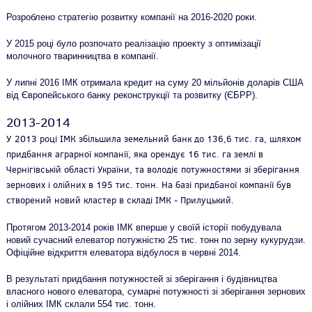
Розроблено стратегію розвитку компанії на 2016-2020 роки.
У 2015 році було розпочато реалізацію проекту з оптимізації
молочного тваринництва в компанії.
У липні 2016 ІМК отримала кредит на суму 20 мільйонів доларів США
від Європейського банку реконструкції та розвитку (ЄБРР).
2013-2014
У 2013 році ІМК збільшила земельний банк до 136,6 тис. га, шляхом
придбання аграрної компанії, яка орендує 16 тис. га землі в
Чернігівській області України, та володіє потужностями зі зберігання
зернових і олійних в 195 тис. тонн. На базі придбаної компанії був
створений новий кластер в складі ІМК - Прилуцький.
Протягом 2013-2014 років ІМК вперше у своїй історії побудувала
новий сучасний елеватор потужністю 25 тис. тонн по зерну кукурудзи.
Офіційне відкриття елеватора відбулося в червні 2014.
В результаті придбання потужностей зі зберігання і будівництва
власного нового елеватора, сумарні потужності зі зберігання зернових
і олійних ІМК склали 554 тис. тонн.