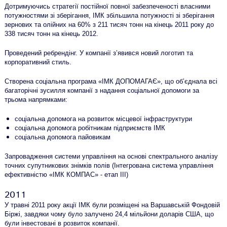
Дотримуючись стратегії постійної повної забезпеченості власними
потужностями зі зберігання, ІМК збільшила потужності зі зберігання
зернових та олійних на 60% з 211 тисяч тонн на кінець 2011 року до
338 тисяч тонн на кінець 2012.
Проведений ребрендінг. У компанії з’явився новий логотип та
корпоративний стиль.
Створена соціальна програма «ІМК ДОПОМАГАЄ», що об’єднала всі
багаторічні зусилля компанії з надання соціальної допомоги за
трьома напрямками:
соціальна допомога на розвиток місцевої інфраструктури
соціальна допомога робітникам підприємств ІМК
соціальна допомога пайовикам
Запровадження системи управління на основі спектрального аналізу
точних супутникових знімків полів (Інтегрована система управління
ефективністю «ІМК КОМПАС» - етап ІІІ)
2011
У травні 2011 року акції ІМК були розміщені на Варшавській Фондовій
Біржі, завдяки чому було залучено 24,4 мільйони доларів США, що
були інвестовані в розвиток компанії.