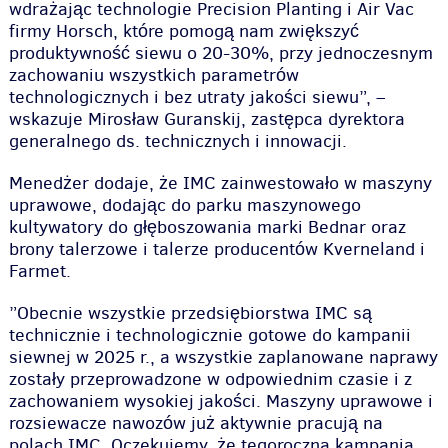
wdrażając technologie Precision Planting i Air Vac
firmy Horsch, które pomogą nam zwiększyć
produktywność siewu o 20-30%, przy jednoczesnym
zachowaniu wszystkich parametrów
technologicznych i bez utraty jakości siewu”, –
wskazuje Mirosław Guranskij, zastępca dyrektora
generalnego ds. technicznych i innowacji.
Menedżer dodaje, że IMC zainwestowało w maszyny
uprawowe, dodając do parku maszynowego
kultywatory do głęboszowania marki Bednar oraz
brony talerzowe i talerze producentów Kverneland i
Farmet.
”Obecnie wszystkie przedsiębiorstwa IMC są
technicznie i technologicznie gotowe do kampanii
siewnej w 2025 r., a wszystkie zaplanowane naprawy
zostały przeprowadzone w odpowiednim czasie i z
zachowaniem wysokiej jakości. Maszyny uprawowe i
rozsiewacze nawozów już aktywnie pracują na
polach IMC. Oczekujemy, że tegoroczna kampania