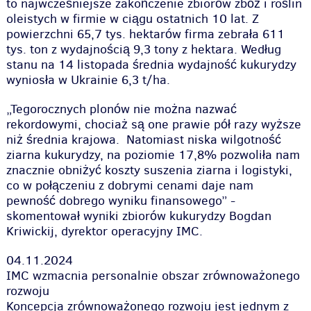
to najwcześniejsze zakończenie zbiorów zbóż i roślin
oleistych w firmie w ciągu ostatnich 10 lat. Z
powierzchni 65,7 tys. hektarów firma zebrała 611
tys. ton z wydajnością 9,3 tony z hektara. Według
stanu na 14 listopada średnia wydajność kukurydzy
wyniosła w Ukrainie 6,3 t/ha.
„Tegorocznych plonów nie można nazwać
rekordowymi, chociaż są one prawie pół razy wyższe
niż średnia krajowa. Natomiast niska wilgotność
ziarna kukurydzy, na poziomie 17,8% pozwoliła nam
znacznie obniżyć koszty suszenia ziarna i logistyki,
co w połączeniu z dobrymi cenami daje nam
pewność dobrego wyniku finansowego” -
skomentował wyniki zbiorów kukurydzy Bogdan
Kriwickij, dyrektor operacyjny IMC.
04.11.2024
IMC wzmacnia personalnie obszar zrównoważonego
rozwoju
Koncepcja zrównoważonego rozwoju jest jednym z