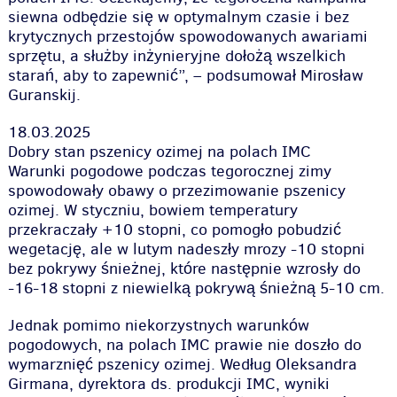
siewna odbędzie się w optymalnym czasie i bez
krytycznych przestojów spowodowanych awariami
sprzętu, a służby inżynieryjne dołożą wszelkich
starań, aby to zapewnić”, – podsumował Mirosław
Guranskij.
18.03.2025
Dobry stan pszenicy ozimej na polach IMC
Warunki pogodowe podczas tegorocznej zimy
spowodowały obawy o przezimowanie pszenicy
ozimej. W styczniu, bowiem temperatury
przekraczały +10 stopni, co pomogło pobudzić
wegetację, ale w lutym nadeszły mrozy -10 stopni
bez pokrywy śnieżnej, które następnie wzrosły do
-16-18 stopni z niewielką pokrywą śnieżną 5-10 cm.
Jednak pomimo niekorzystnych warunków
pogodowych, na polach IMC prawie nie doszło do
wymarznięć pszenicy ozimej. Według Oleksandra
Girmana, dyrektora ds. produkcji IMC, wyniki