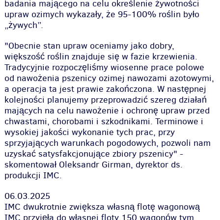
badania mającego na celu określenie żywotności
upraw ozimych wykazały, że 95-100% roślin było
„żywych”.
"Obecnie stan upraw oceniamy jako dobry,
większość roślin znajduje się w fazie krzewienia.
Tradycyjnie rozpoczęliśmy wiosenne prace polowe
od nawożenia pszenicy ozimej nawozami azotowymi,
a operacja ta jest prawie zakończona. W następnej
kolejności planujemy przeprowadzić szereg działań
mających na celu nawożenie i ochronę upraw przed
chwastami, chorobami i szkodnikami. Terminowe i
wysokiej jakości wykonanie tych prac, przy
sprzyjających warunkach pogodowych, pozwoli nam
uzyskać satysfakcjonujące zbiory pszenicy" -
skomentował Oleksandr Girman, dyrektor ds.
produkcji IMC.
06.03.2025
IMC dwukrotnie zwiększa własną flotę wagonową
IMC przyjęła do własnej floty 150 wagonów tym