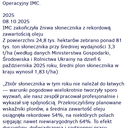
Operacyjny IMC.
2025
08.10.2025
IMC zakończyła żniwa słonecznika z rekordową
zawartością oleju
Z powierzchni 24,8 tys. hektarów zebrano ponad 81
tys. ton słonecznika przy średniej wydajności 3,3
t/ha (według danych Ministerstwa Gospodarki,
Środowiska i Rolnictwa Ukrainy na dzień 6
października 2025 roku, średni plon słonecznika w
kraju wynosił 1,83 t/ha).
„Zbiór słonecznika w tym roku nie należał do łatwych
— warunki pogodowe wielokrotnie tworzyły sporo
wyzwań, ale nasz zespół pracował profesjonalnie i
wykazał się spójnością. Przekroczyliśmy planowane
wskaźniki plonów, a średnia zawartość oleju
osiągnęła rekordowe 54%, na niektórych polach
sięgając nawet niewiarygodnych 64%. To efekt
dyscypliny, doświadczenia i codziennej pracy