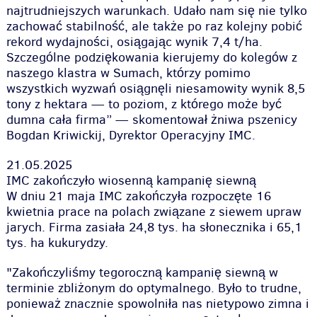
najtrudniejszych warunkach. Udało nam się nie tylko
zachować stabilność, ale także po raz kolejny pobić
rekord wydajności, osiągając wynik 7,4 t/ha.
Szczególne podziękowania kierujemy do kolegów z
naszego klastra w Sumach, którzy pomimo
wszystkich wyzwań osiągnęli niesamowity wynik 8,5
tony z hektara — to poziom, z którego może być
dumna cała firma” — skomentował żniwa pszenicy
Bogdan Kriwickij, Dyrektor Operacyjny IMC.
21.05.2025
IMC zakończyło wiosenną kampanię siewną
W dniu 21 maja IMC zakończyła rozpoczęte 16
kwietnia prace na polach związane z siewem upraw
jarych. Firma zasiała 24,8 tys. ha słonecznika i 65,1
tys. ha kukurydzy.
"Zakończyliśmy tegoroczną kampanię siewną w
terminie zbliżonym do optymalnego. Było to trudne,
ponieważ znacznie spowolniła nas nietypowo zimna i