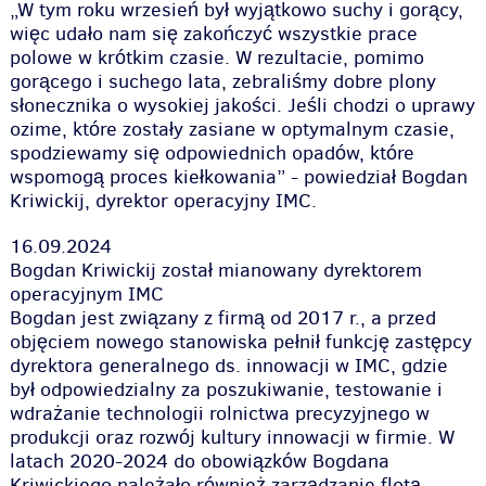
„W tym roku wrzesień był wyjątkowo suchy i gorący,
więc udało nam się zakończyć wszystkie prace
polowe w krótkim czasie. W rezultacie, pomimo
gorącego i suchego lata, zebraliśmy dobre plony
słonecznika o wysokiej jakości. Jeśli chodzi o uprawy
ozime, które zostały zasiane w optymalnym czasie,
spodziewamy się odpowiednich opadów, które
wspomogą proces kiełkowania”
- powiedział Bogdan
Kriwickij, dyrektor operacyjny IMC.
16.09.2024
Bogdan Kriwickij został mianowany dyrektorem
operacyjnym IMC
Bogdan jest związany z firmą od 2017 r., a przed
objęciem nowego stanowiska pełnił funkcję zastępcy
dyrektora generalnego ds. innowacji w IMC, gdzie
był odpowiedzialny za poszukiwanie, testowanie i
wdrażanie technologii rolnictwa precyzyjnego w
produkcji oraz rozwój kultury innowacji w firmie. W
latach 2020-2024 do obowiązków Bogdana
Kriwickiego należało również zarządzanie flotą