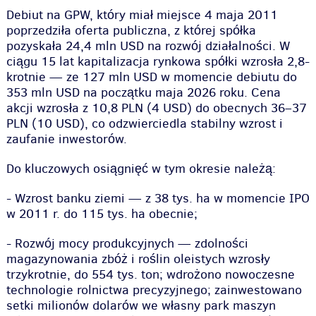
Debiut na GPW, który miał miejsce 4 maja 2011
poprzedziła oferta publiczna, z której spółka
pozyskała 24,4 mln USD na rozwój działalności. W
ciągu 15 lat kapitalizacja rynkowa spółki wzrosła 2,8-
krotnie — ze 127 mln USD w momencie debiutu do
353 mln USD na początku maja 2026 roku. Cena
akcji wzrosła z 10,8 PLN (4 USD) do obecnych 36–37
PLN (10 USD), co odzwierciedla stabilny wzrost i
zaufanie inwestorów.
Do kluczowych osiągnięć w tym okresie należą:
- Wzrost banku ziemi — z 38 tys. ha w momencie IPO
w 2011 r. do 115 tys. ha obecnie;
- Rozwój mocy produkcyjnych — zdolności
magazynowania zbóż i roślin oleistych wzrosły
trzykrotnie, do 554 tys. ton; wdrożono nowoczesne
technologie rolnictwa precyzyjnego; zainwestowano
setki milionów dolarów we własny park maszyn