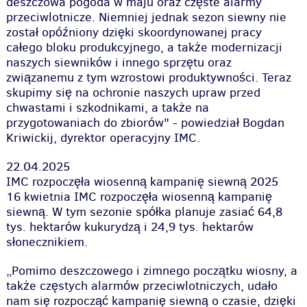
deszczowa pogoda w maju oraz częste alarmy
przeciwlotnicze. Niemniej jednak sezon siewny nie
został opóźniony dzięki skoordynowanej pracy
całego bloku produkcyjnego, a także modernizacji
naszych siewników i innego sprzętu oraz
związanemu z tym wzrostowi produktywności. Teraz
skupimy się na ochronie naszych upraw przed
chwastami i szkodnikami, a także na
przygotowaniach do zbiorów" - powiedział Bogdan
Kriwickij, dyrektor operacyjny IMC.
22.04.2025
IMC rozpoczęła wiosenną kampanię siewną 2025
16 kwietnia IMC rozpoczęła wiosenną kampanię
siewną. W tym sezonie spółka planuje zasiać 64,8
tys. hektarów kukurydzą i 24,9 tys. hektarów
słonecznikiem.
„Pomimo deszczowego i zimnego początku wiosny, a
także częstych alarmów przeciwlotniczych, udało
nam się rozpocząć kampanię siewną o czasie, dzięki