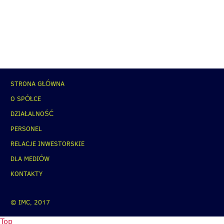
STRONA GŁÓWNA
O SPÓŁCE
DZIAŁALNOŚĆ
PERSONEL
RELACJE INWESTORSKIE
DLA MEDIÓW
KONTAKTY
© IMC, 2017
Top