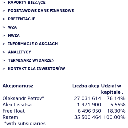
RAPORTY BIEŻĄCE
PODSTAWOWE DANE FINANSOWE
PREZENTACJE
WZA
NWZA
INFORMACJE O AKCJACH
ANALITYCY
TERMINARZ WYDARZEŃ
KONTAKT DLA INWESTORÓW
Akcjonariusz
Liczba akcji
Udział w
kapitale .
Oleksandr Petrov*
27 031 614
76.14%
Alex Lissitsa
1 971 900
5.55%
Free float
6 496 950
18.30%
Razem
35 500 464
100.00%
*with subsidiaries